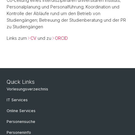
Co-Leitung eines interdisziplinären universitären Instituts;
Personalplanung und Personalführung; Koordination und
Kontrolle der Abläufe rund um den Betrieb von
Studiengängen; Betreuung der Studienberatung und der PR
zu Studiengängen
Links zum
CV
und zu
ORCID
Quick Links
Vorlesungsverzeichnis
IT Services
Online Services
Personensuche
Personeninfo