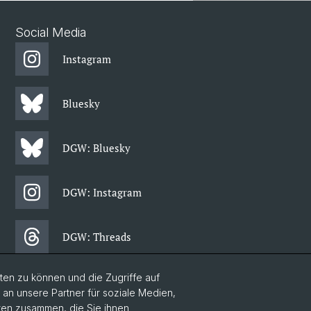
Social Media
Instagram
Bluesky
DGW: Bluesky
DGW: Instagram
DGW: Threads
en zu können und die Zugriffe auf
DGW: Facebook
n unsere Partner für soziale Medien,
aten zusammen, die Sie ihnen