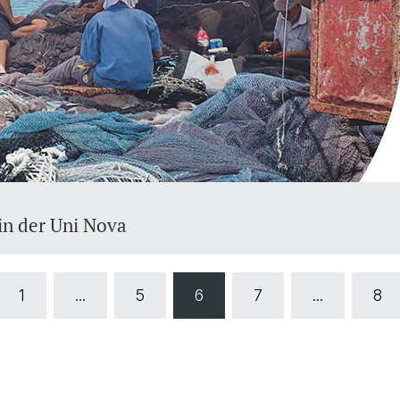
 in der Uni Nova
1
...
5
6
7
...
8