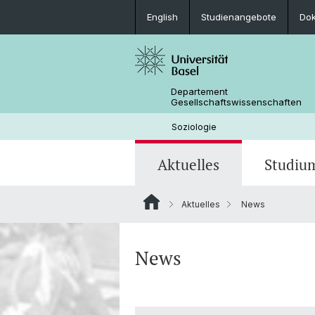
English
Studienangebote
Do
Departement
Gesellschaftswissenschaften
Soziologie
Aktuelles
Studiu
Aktuelles
News
News
Studienangebote
Doktorierende
Forschungsprojekte
Portrait
Mobilität
Abschlussarbeiten
Kontakt & Öffnungszeiten
News
50 Jahre Soziologie