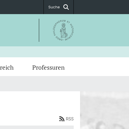
Suche
reich
Professuren
gsberechtigung
g Paper
ruppe
ente
RSS