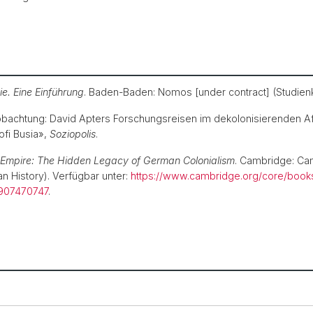
ie. Eine Einführung
. Baden-Baden: Nomos [under contract] (Studien
bachtung: David Apters Forschungsreisen im dekolonisierenden Af
ofi Busia»,
Soziopolis
.
 Empire: The Hidden Legacy of German Colonialism
. Cambridge: Ca
n History). Verfügbar unter:
https://www.cambridge.org/core/books
907470747
.