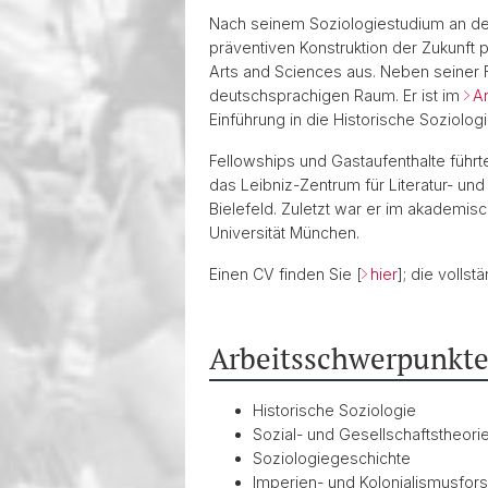
Nach seinem Soziologiestudium an der 
präventiven Konstruktion der Zukunft p
Arts and Sciences aus. Neben seiner Fo
deutschsprachigen Raum. Er ist im
Ar
Einführung in die Historische Soziol
Fellowships und Gastaufenthalte führte
das Leibniz-Zentrum für Literatur- und
Bielefeld. Zuletzt war er im akademi
Universität München.
Einen CV finden Sie [
hier
]; die vollst
Arbeitsschwerpunkt
Historische Soziologie
Sozial- und Gesellschaftstheori
Soziologiegeschichte
Imperien- und Kolonialismusfor