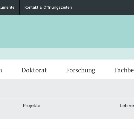
kumente
Kontakt & Öffnungszeiten
m
Doktorat
Forschung
Fachbe
Veranstaltungen
Lehrangebot
Publikationen
Personen
Prüfun
Workin
Fachg
Projekte
Lehrve
Sprechstunden
Bibliothek
Dokum