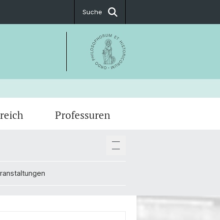
Suche
reich
Professuren
gsberechtigung
g Paper
ruppe
ranstaltungen
ente