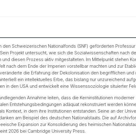
ch den Schweizerischen Nationalfonds (SNF) geförderten Professur a
Sein Projekt untersucht, wie sich die Sozialwissenschaften nach d
n und diesen Prozess aktiv mitgestalteten. Im Mittelpunkt stehen Ko
Welt nach dem Ende der Imperien vorstellbar machten und zur Etabl
 veränderte die Erfahrung der Dekolonisation den begrifflichen un
nterließ ein intellektuelles Erbe, das bislang nur unzureichend aufg
n in den USA und entwickelt eine Wissenssoziologie situierter Fel
undlegenden Annahme leiten, dass die Kerninstitutionen moderner G
obalen Entstehungsbedingungen adäquat rekonstruiert werden können
 Kontext, in dem ihre Institutionen entstanden. Seine an der Unive
Gedanken am Beispiel des deutschen Nationalstaats. Die auf Archivfo
seeische Expansion zur Konsolidierung des heimischen Nationalst
int 2026 bei Cambridge University Press.