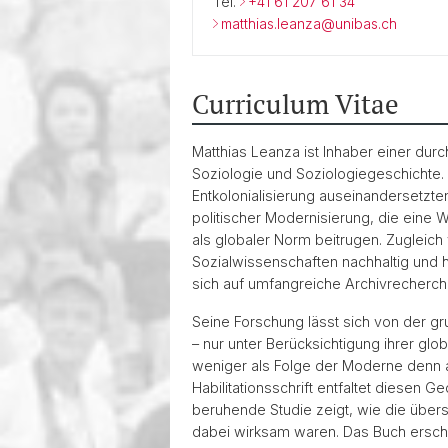
Tel.
+41 61 207 61 34
matthias.leanza@unibas.ch
Curriculum Vitae
Matthias Leanza ist Inhaber einer dur
Soziologie und Soziologiegeschichte. 
Entkolonialisierung auseinandersetzte
politischer Modernisierung, die eine 
als globaler Norm beitrugen. Zugleich
Sozialwissenschaften nachhaltig und hi
sich auf umfangreiche Archivrecherche
Seine Forschung lässt sich von der gr
– nur unter Berücksichtigung ihrer gl
weniger als Folge der Moderne denn als
Habilitationsschrift entfaltet diesen 
beruhende Studie zeigt, wie die über
dabei wirksam waren. Das Buch ersche