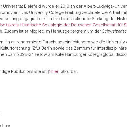
Universität Bielefeld wurde er 2016 an der Albert-Ludwigs-Universi
romoviert. Das University College Freiburg zeichnete die Arbeit mi
rschung engagiert er sich für die institutionelle Stärkung der Hist
beitskreis Historische Soziologie der Deutschen Gesellschaft für S
ogie. Zudem ist er Mitglied im Herausgebergremium der
Schweizerisch
n ihn an renommierte Forschungseinrichtungen wie die University of 
 Kulturforschung (ZfL) Berlin sowie das Zentrum für interdisziplinäre
schen Jahr 2023–24 Fellow am Käte Hamburger Kolleg «global dis:c
ändige Publikationsliste ist [
hier
] abrufbar.
e
e
schung