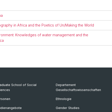
na
ography in Africa and the Poetics of Un/Making the World
nvironment: Knowledges of water management and the
ica
aduate School of Social
Departement
iences
Gesellschaftswissenschaften
rsonen
Ethnologie
udienangebote
Gender Studies