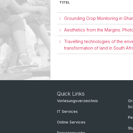
TITEL
Grounding Crop Monitoring in Gha
Aesthetics from the Margins. Phot
Travelling technologies of the e
transformation of land in South Afr
Quick Links
Vorlesungsverzeichnis
Gr
Sc
IT Services
Pe
Online Services
St
Personensuche