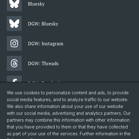
Bluesky
DGW: Bluesky
DGW: Instagram
DGW: Threads
DGW: Facebook
We use cookies to personalize content and ads, to provide
social media features, and to analyze traffic to our website.
Newsletter
We also share information about your use of our website
with our social media, advertising and analytics partners. Our
partners may combine this information with other information
© University of Basel
that you have provided to them or that they have collected
as part of your use of the services. Further information in the
Faculty of Humanities and Social Sciences