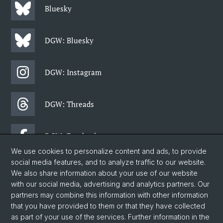
Bluesky
DGW: Bluesky
DGW: Instagram
DGW: Threads
DGW: Facebook
We use cookies to personalize content and ads, to provide
social media features, and to analyze traffic to our website.
Newsletter
We also share information about your use of our website
with our social media, advertising and analytics partners. Our
partners may combine this information with other information
© University of Basel
that you have provided to them or that they have collected
as part of your use of the services. Further information in the
Faculty of Humanities and Social Sciences