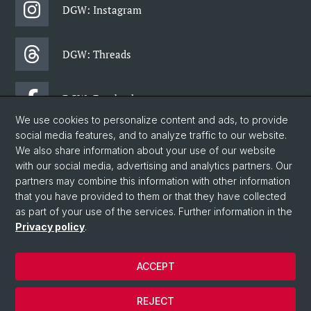
DGW: Instagram
DGW: Threads
DGW: Facebook
We use cookies to personalize content and ads, to provide
social media features, and to analyze traffic to our website.
Newsletter
We also share information about your use of our website
with our social media, advertising and analytics partners. Our
partners may combine this information with other information
© University of Basel
that you have provided to them or that they have collected
as part of your use of the services. Further information in the
Faculty of Humanities and Social Sciences
Privacy policy
.
Department of Social Sciences
Home
ACCEPT
Privacy Policy
Imprint
REJECT
Contact & Opening Hours