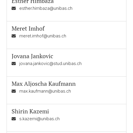
Esther Himbaza
esther.himbaza@unibas.ch
Meret Imhof
meret.imhof@unibas.ch
Jovana Jankovic
jovana.jankovic@stud.unibas.ch
Max Aljoscha Kaufmann
max.kaufmann@unibas.ch
Shirin Kazemi
s.kazemi@unibas.ch