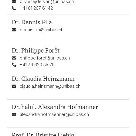
olivier.ejderyan@unibas.ch
+41 61 207 61 42
Dr.
Dennis Fila
dennis.fila@unibas.ch
Dr.
Philippe Forêt
philippe.foret@unibas.ch
+41 76 620 55 29
Dr.
Claudia Heinzmann
claudia.heinzmann@unibas.ch
Dr. habil.
Alexandra Hofmänner
alexandra.hofmaenner@unibas.ch
Prof. Dr.
Brigitte Liebig