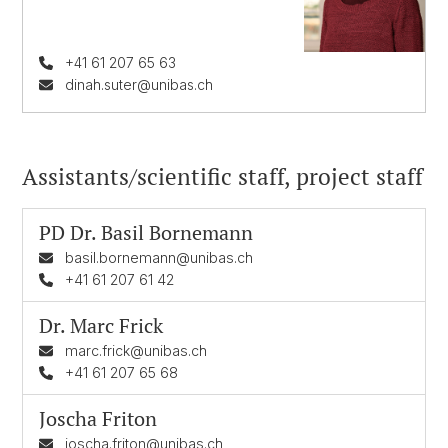
+41 61 207 65 63
dinah.suter@unibas.ch
Assistants/scientific staff, project staff
PD Dr.
Basil Bornemann
basil.bornemann@unibas.ch
+41 61 207 61 42
Dr.
Marc Frick
marc.frick@unibas.ch
+41 61 207 65 68
Joscha Friton
joscha.friton@unibas.ch