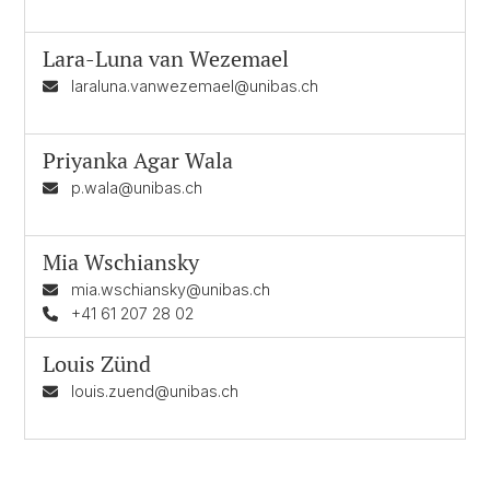
Lara-Luna van Wezemael
laraluna.vanwezemael@unibas.ch
Priyanka Agar Wala
p.wala@unibas.ch
Mia Wschiansky
mia.wschiansky@unibas.ch
+41 61 207 28 02
Louis Zünd
louis.zuend@unibas.ch